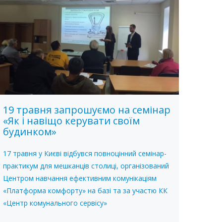
19 травня запрошуємо на семінар
«Як і навіщо керувати своїм
будинком»
17 травня у Києві відбувся повноцінний семінар-
практикум для мешканців столиці, організований
Центром навчання ефективним комунікаціям
«Платформа комфорту» на базі та за участю КК
«Центр комунального сервісу»