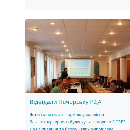
Відвідали Печерську РДА
Як визначитись з формою управління
багатоквартирного будинку та створити ОСББ?
На це питання та безліч інших відповідала