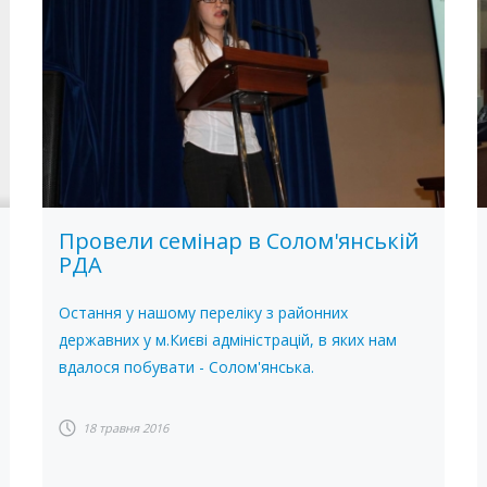
Провели семінар в Солом'янській
РДА
Остання у нашому переліку з районних
державних у м.Києві адміністрацій, в яких нам
вдалося побувати - Солом'янська.
18 травня 2016