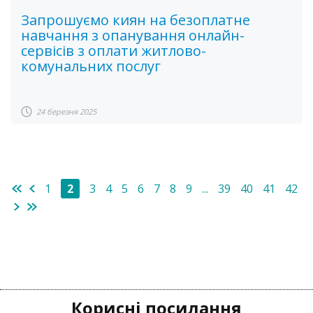
Запрошуємо киян на безоплатне
навчання з опанування онлайн-
сервісів з оплати житлово-
комунальних послуг
24 березня 2025
1
2
3
4
5
6
7
8
9
...
39
40
41
42
Корисні посилання