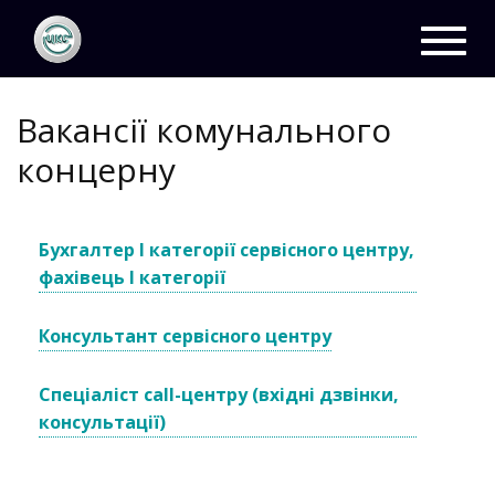
ЦКС
Вакансії
Toggl
navig
Вакансії комунального
концерну
Бухгалтер І категорії сервісного центру,
фахівець І категорії
Консультант сервісного центру
Спеціаліст call-центру (вхідні дзвінки,
консультації)