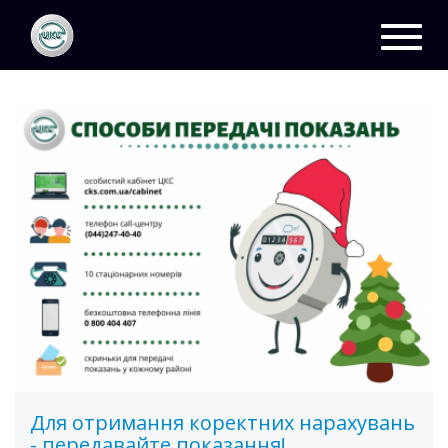
ЦКС
Новини
Toggl
navig
Для отримання коректних нарахувань
- передавайте показання!