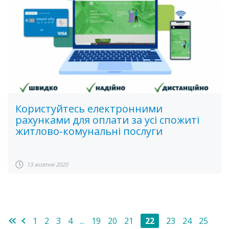
Користуйтесь електронними
рахунками для оплати за усі спожиті
житлово-комунальні послуги
13 жовтня 2020
1
2
3
4
...
19
20
21
22
23
24
25