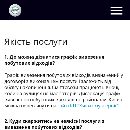
ЦКС
Часті питання
Вивезення побутових
Toggl
відходів
Якість послуги
navig
Якість послуги
1. Де можна дізнатися графік вивезення
побутових відходів?
Графік вивезення побутових відходів визначений у
договорі з виконавцем послуги і залежить від
обсягу накопичення. Сміттєвози працюють вночі,
коли на вулицях не має заторів. Дислокація-графік
вивезення побутових відходів по районах м. Києва
можна переглянути на
сайті КП "Київкомунсервіс"
.
2. Куди скаржитись на неякісні послуги з
вивезення побутових відходів?