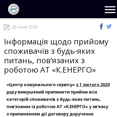
ЦКС
Новини
20 січня 2020
Tog
nav
20 січня 2020
Інформація щодо прийому
споживачів з будь-яких
питань, пов’язаних з
роботою АТ «К.ЕНЕРГО»
«Центр комунального сервісу»
з 1 лютого 2020
року
вимушений припинити прийом всіх
категорій споживачів з будь-яких питань,
пов’язаних із роботою АТ «К.ЕНЕРГО» у зв’язку
з припиненням дії договору доручення