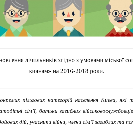
новлення лічильників згідно з умовами міської с
киянам» на 2016-2018 роки.
окремих пільгових категорій населення Києва, як
тодітні сім’ї, батьки загиблих військовослужбовців,
бойових дій, учасники війни, члени сім’ї загиблих та п