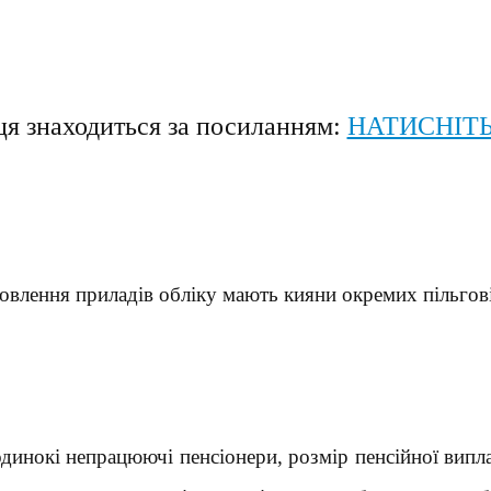
я знаходиться за посиланням:
НАТИСНІТЬ
влення приладів обліку мають кияни окремих пільгові к
и, одинокі непрацюючі пенсіонери, розмір пенсійної ви