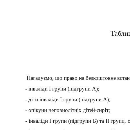
Таблиц
Нагадуємо, що право на безкоштовне встано
- інваліди І групи (підгрупи А);
- діти інваліди І групи (підгрупи А);
- опікуни неповнолітніх дітей-сиріт;
- інваліди І групи (підгрупи Б) та ІІ груп