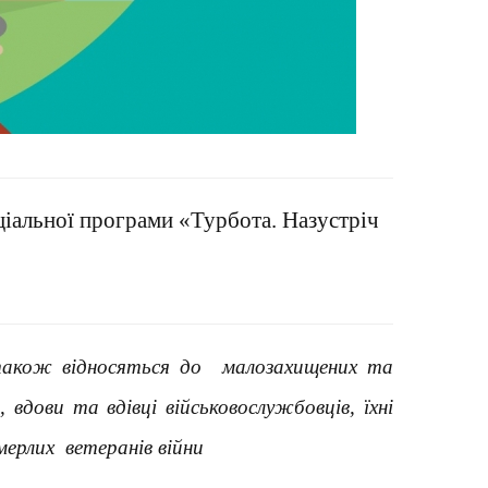
оціальної програми
«Турбота. Назустріч
і також відносяться до малозахищених та
 вдови та вдівці військовослужбовців, їхні
омерлих ветеранів війни