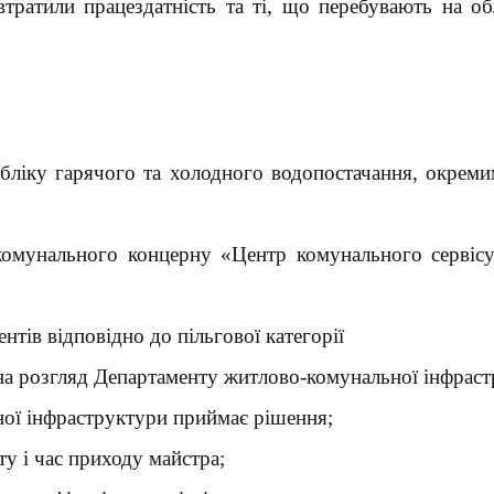
тратили працездатність та ті, що перебувають на об
бліку гарячого та холодного водопостачання, окреми
комунального концерну «Центр комунального сервіс
нтів відповідно до пільгової категорії
 на розгляд Департаменту житлово-комунальної інфраст
ної інфраструктури приймає рішення;
у і час приходу майстра;