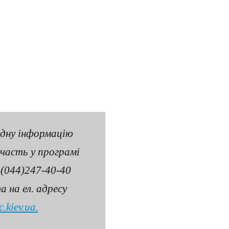
дну інформацію
участь у програмі
(044)247-40-40
 на ел. адресу
.kiev.ua.