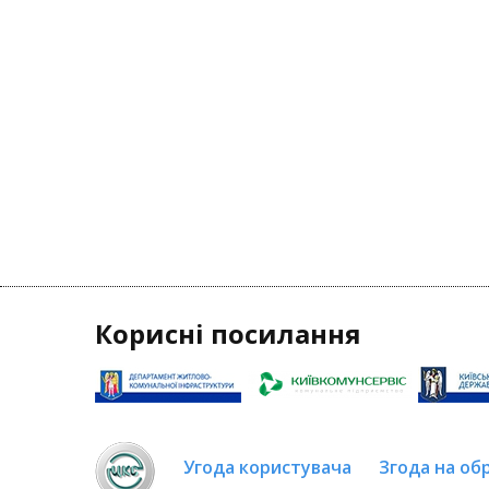
Корисні посилання
Угода користувача
Згода на об