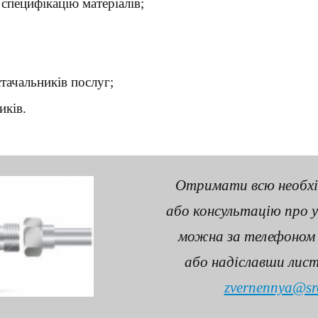
специфікацію матеріалів;
стачальників послуг;
иків.
Отримати всю необхі
або консультацію про 
можна за телефоном 
або надіславши листа
zvernennya@src