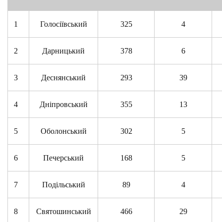
1
Голосіївський
325
4
2
Дарницький
378
6
3
Деснянський
293
39
4
Дніпровський
355
13
5
Оболонський
302
5
6
Печерський
168
5
7
Подільський
89
4
8
Святошинський
466
29