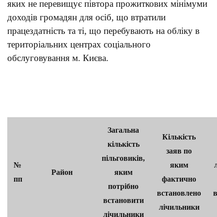
яких не перевищує півтора прожиткових мінімуми
доходів громадян для осіб, що втратили
працездатність та ті, що перебувають на обліку в
територіальних центрах соціального
обслуговування м. Києва.
Загальна
Кількість
кількість
заяв по
пільговиків,
№
яким
Район
яким
пп
фактично
потрібно
встановлено
встановити
лічильники
лічильники