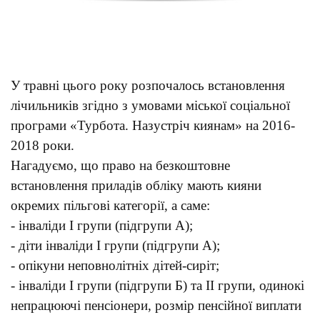
У травні цього року розпочалось встановлення
лічильників згідно з умовами міської соціальної
програми «Турбота. Назустріч киянам» на 2016-
2018 роки.
Нагадуємо, що право на безкоштовне
встановлення приладів обліку мають кияни
окремих пільгові категорії, а саме:
- інваліди І групи (підгрупи А);
- діти інваліди І групи (підгрупи А);
- опікуни неповнолітніх дітей-сиріт;
- інваліди І групи (підгрупи Б) та ІІ групи, одинокі
непрацюючі пенсіонери, розмір пенсійної виплати