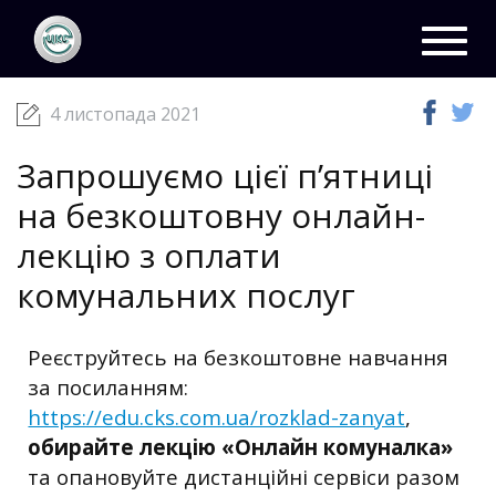
ЦКС
Новини
04 листопада 2021
Toggl
navig
4 листопада 2021
Запрошуємо цієї п’ятниці
на безкоштовну онлайн-
лекцію з оплати
комунальних послуг
Реєструйтесь на безкоштовне навчання
за посиланням:
https://edu.cks.com.ua/rozklad-zanyat
,
обирайте лекцію «Онлайн комуналка»
та опановуйте дистанційні сервіси разом