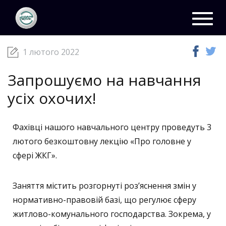
ЦКС
Новини
01 лютого 2022
Toggl
navig
1 лютого 2022
Запрошуємо на навчання
усіх охочих!
Фахівці нашого навчального центру проведуть 3
лютого безкоштовну лекцію «Про головне у
сфері ЖКГ».
Заняття містить розгорнуті роз’яснення змін у
нормативно-правовій базі, що регулює сферу
житлово-комунального господарства. Зокрема, у