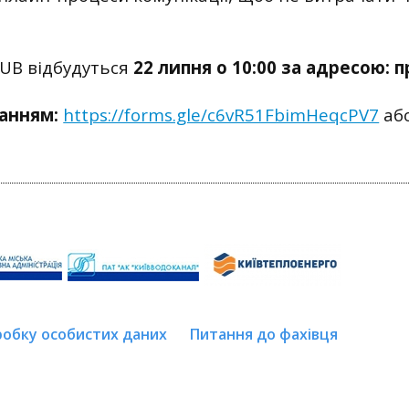
UB відбудуться
22 липня о 10:00 за адресою: п
анням:
https://forms.gle/c6vR51FbimHeqcPV7
аб
робку особистих даних
Питання до фахівця