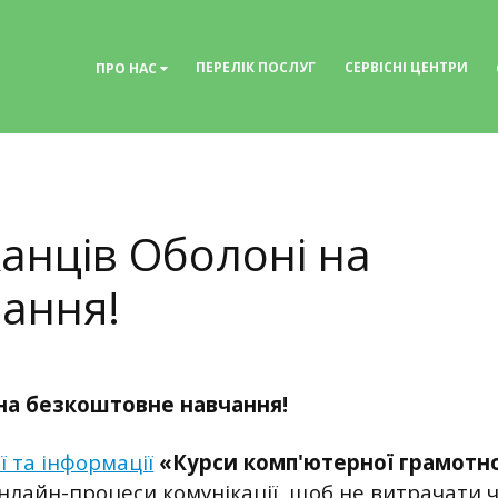
ПЕРЕЛІК ПОСЛУГ
СЕРВІСНІ ЦЕНТРИ
ПРО НАС
нців Оболоні на
ання!
на безкоштовне навчання!
ї та інформації
«Курси комп'ютерної грамотно
нлайн-процеси комунікації, щоб не витрачати ч