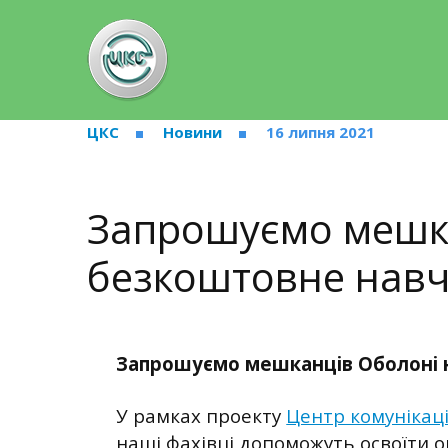
ЦКС
Новини
16 липня 2021
Запрошуємо мешка
безкоштовне навч
Запрошуємо мешканців Оболоні 
У рамках проекту
Центр комунікаці
наші фахівці допоможуть освоїти о