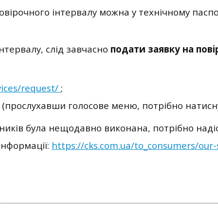
вірочного інтервалу можна у технічному паспо
інтервалу, слід завчасно
подати заявку на пов
vices/request/
;
 (прослухавши голосове меню, потрібно натиснут
иків була нещодавно виконана, потрібно надіс
інформації:
https://cks.com.ua/to_consumers/our-