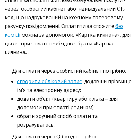
через особистий кабінет або
індивідуальний QR-
код, що надрукований на кожному паперовому
рахунку-повідомленні. Оплатити за спожите
без
комісії
можна за допомогою
«К
артк
а
к
иянина
»
, для
цього при оплаті необхідно обрати
«К
артк
а
к
иянина
»
.
Для оплати через особистий кабінет потрібно:
створити обліковий запис
, додавши прізвище,
ім’я та електронну адресу;
додати об’єкт (квартиру або кілька – для
допомоги при оплаті родичам);
обрати зручний спосіб оплати та
розрахуватись.
Для оплати через QR-код потрібно: