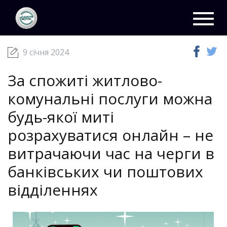
ЦКС
Новини
09 січня 2024
Toggl
navig
9 січня 2024
За спожиті житлово-
комунальні послуги можна
будь-якої миті
розрахуватися онлайн – не
витрачаючи час на черги в
банківських чи поштових
відділеннях