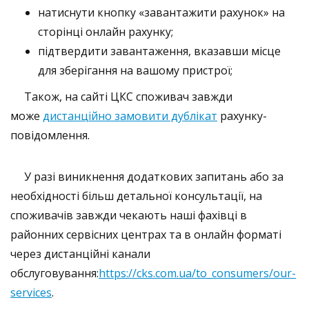
натиснути кнопку «завантажити рахунок» на
сторінці онлайн рахунку;
підтвердити завантаження, вказавши місце
для зберігання на вашому пристрої;
Також, на сайті ЦКС споживач завжди
може
дистанційно замовити дублікат
рахунку-
повідомлення.
У разі виникнення додаткових запитань або за
не
обхідності більш детальної консультації,
на
споживачів завжди чекають наші
фахів
ці
в
районних сервісних центрах та в онлайн форматі
через дистанційні канали
обслуговування:
https://cks.com.ua/to_consumers/our-
services
.