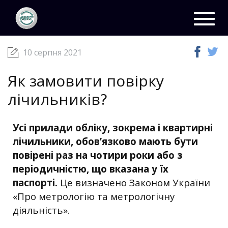
ЦКС
Новини
10 серпня 2021
Toggl
navig
10 серпня 2021
Як замовити повірку
лічильників?
Усі прилади обліку, зокрема і квартирні
лічильники, обов’язково мають бути
повірені раз на чотири роки або з
періодичністю, що вказана у їх
паспорті.
Це визначено Законом України
«Про метрологію та метрологічну
діяльність».