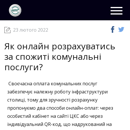
ЦКС
Новини
23 лютого 2022
Toggl
navig
23 лютого 2022
Як онлайн розрахуватись
за спожиті комунальні
послуги?
Своєчасна оплата комунальних послуг
забезпечує належну роботу інфраструктури
столиці, тому для зручності розрахунку
пропонуємо два способи онлайн-оплат: через
особистий кабінет на сайті ЦКС або через
індивідуальний QR-код, що надрукований на