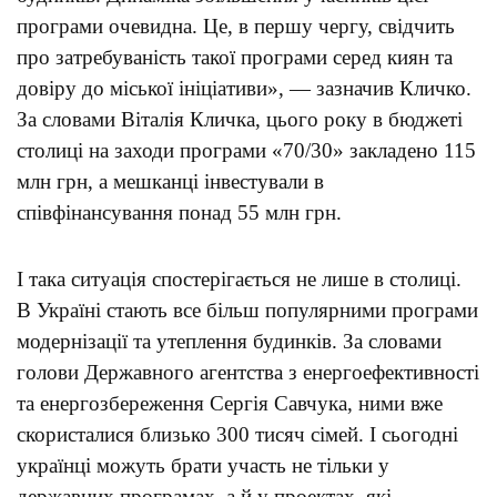
програми очевидна. Це, в першу чергу, свідчить
про затребуваність такої програми серед киян та
довіру до міської ініціативи», — зазначив Кличко.
За словами Віталія Кличка, цього року в бюджеті
столиці на заходи програми «70/30» закладено 115
млн грн, а мешканці інвестували в
співфінансування понад 55 млн грн.
І така ситуація спостерігається не лише в столиці.
В Україні стають все більш популярними програми
модернізації та утеплення будинків. За словами
голови Державного агентства з енергоефективності
та енергозбереження Сергія Савчука, ними вже
скористалися близько 300 тисяч сімей. І сьогодні
українці можуть брати участь не тільки у
державних програмах, а й у проектах, які