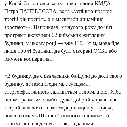
у Києві. За словами заступника голови КМДА
Петра ПАНТЕЛЄЄВА, вона «успішно працює
третій рік поспіль, а її масштаби динамічно
зростають». Наприклад, минулого року до цієї
програми включили 62 київських житлових
будинки, у цьому році — вже 135. Втім, мова йде
лише про ті будинки, де були створені ОСББ або
існують кооперативи.
«В будинку, де співвласники байдужі до долі свого
будинку, де нема згоди між сусідами,
енергоефективність залишиться недосяжною. Хіба
що їм трапиться якийсь дуже добрий управитель,
котрий включить термомодернізацію у тариф», —
пояснюють у «Школі обізнаного киянина». А
коштує вона недешево. Так, за даними