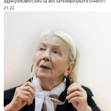
адресу:edu@src.kiev.ua або зателефонувати (044)591-
21-22.