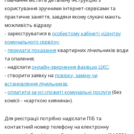
користування зручними інтернет-сервісами та
практичне заняття, завдяки якому слухачі мають
можливість відразу:
- зареєструватися в
особистому кабінеті «Центру
комунального сервісу»
;
-
передати показання
квартирних лічильників води
та опалення;
- надіслати
онлайн-звернення фахівцю ЦКС
;
- створити заявку на
повірку, заміну чи
встановлення лічильників
;
-
оплатити за усі спожиті комунальні послуги
(без
комісії - «карткою киянина»).
Для реєстрації потрібно надіслати ПІБ та
контактний номер телефону на електронну