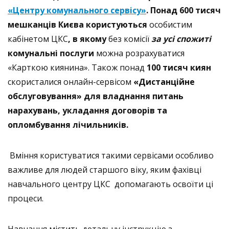
«Центру комунального сервісу»
.
Понад 600 тисяч
мешканців Києва користуються
особистим
кабінетом ЦКС
,
в якому
без комісії
за усі спожиті
комунальні послуги
можна розрахуватися
«Карткою киянина». Також понад
100 тисяч киян
скористалися онлайн-сервісом
«Дистанційне
обслуговування»
для владнання питань
нарахувань, укладання договорів та
опломбування лічильників.
Вміння користуватися такими сервісами особливо
важливе для людей старшого віку, яким фахівці
навчального центру ЦКС допомагають освоїти ці
процеси.
Навчання містить детальну інструкцію з