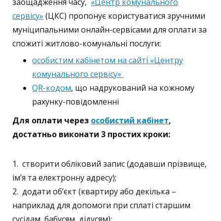
заощадження часу,
«Центр комунального
сервісу»
(ЦКС) пропонує користуватися зручними
муніципальними онлайн-сервісами для оплати за
спожиті житлово-комунальні послуги:
особистим кабінетом на сайті «Центру
комунального сервісу»
QR-кодом
, що надрукований на кожному
рахунку-повідомленні
Для оплати через
особистий кабінет
,
достатньо виконати 3 простих кроки:
1. створити обліковий запис (додавши прізвище,
ім’я та електронну адресу);
2. додати об’єкт (квартиру або декілька –
наприклад для допомоги при сплаті старшим
сусідам, бабусям, дідусям);