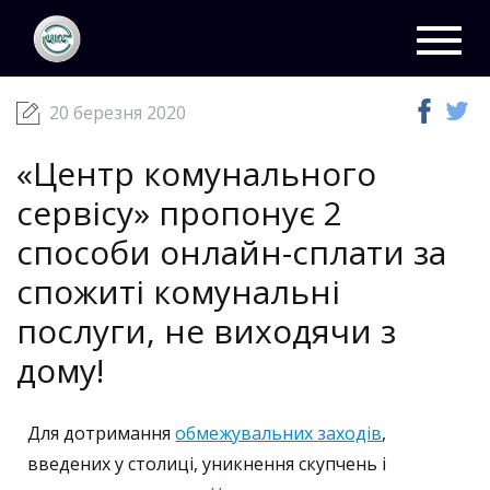
ЦКС
Новини
20 березня 2020
Toggl
navig
20 березня 2020
«Центр комунального
сервісу» пропонує 2
способи онлайн-сплати за
спожиті комунальні
послуги, не виходячи з
дому!
Для дотримання
обмежувальних заходів
,
введених у столиці, уникнення скупчень і