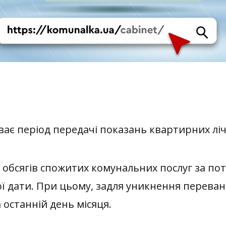
ає період передачі показань квартирних ліч
бсягів спожитих комунальних послуг за по
ої дати. При цьому, задля уникнення перева
 останній день місяця.