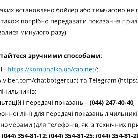
яких встановлено бойлер або тимчасово не 
 також потрібно передавати показання прила
валися минулого разу).
стайтеся зручними способами:
і -
https://komunalka.ua/cabinet/
;
w.viber.com/chatbotgercua) та Telegram (https
лічильників;
ьтацій і передачі показань –
(044) 247-40-40
;
нної лінії для передачі показань лічильникі
номерами (для телефонів, які з технічних п
 (044) 354-81-12; (044) 354-81-25; (044) 354-81-28