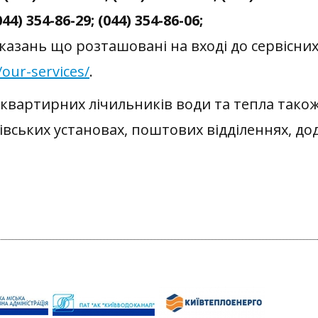
044) 354-86-29; (044) 354-86-06;
казань що розташовані на вході до сервісних
our-services/
.
 квартирних лічильників води та тепла тако
вських установах, поштових відділеннях, до