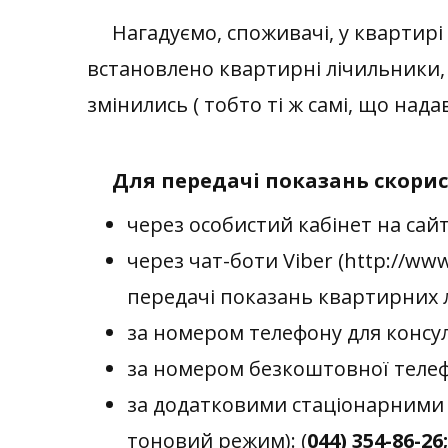
Нагадуємо, споживачі, у квартирі 
встановлено квартирні лічильники,
змінились ( тобто ті ж самі, що нада
Для передачі показань скори
через особистий кабінет на сайт
через чат-боти Viber (http://ww
передачі показань квартирних 
за номером телефону для консул
за номером безкоштовної телефо
за додатковими стаціонарними 
тоновий режим): (
044) 354-86-26;