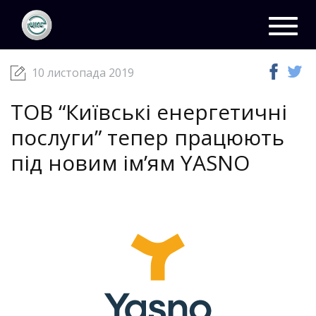
ЦКС
Новини
10 листопада 2019
Toggl
navig
10 листопада 2019
ТОВ “Київські енергетичні
послуги” тепер працюють
під новим ім’ям YASNO