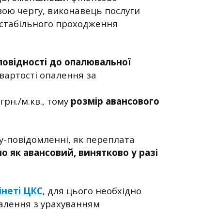
вою чергу, виконавець послуги
 стабільного проходження
овідності до опалювальної
 вартості опалення за
рн./м.кв., тому
розмір авансового
у-повідомленні, як переплата
о як авансовий, винятково у разі
інеті ЦКС
, для цього необхідно
палення з урахуванням