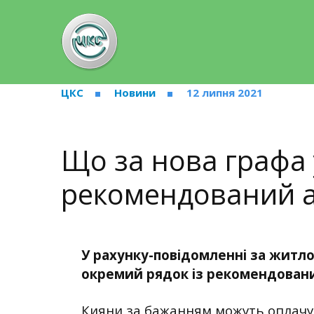
ЦКС
Новини
12 липня 2021
Що за нова графа 
рекомендований а
У рахунку-повідомленні за житло
окремий рядок із рекомендован
Кияни за бажанням можуть оплачу