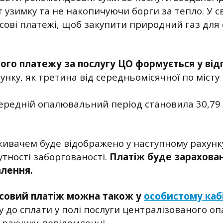
узимку та не накопичуючи борги за тепло. У с
ові платежі, щоб закупити природний газ для
го платежу за послугу ЦО формується у відп
унку, як третина від середньомісячної по місту
ередній опалювальний період становила 30,79 г
живачем буде відображено у наступному рахунк
сутності заборгованості.
Платіж буде зарахован
алення.
совий платіж можна також у
особистому каб
у до сплати у полі послуги централізованого о
 рахунку-повідомленні.