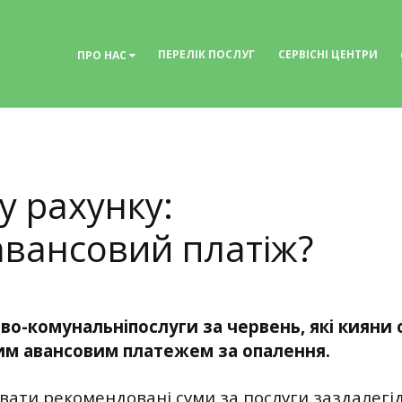
ПЕРЕЛІК ПОСЛУГ
СЕРВІСНІ ЦЕНТРИ
ПРО НАС
у рахунку:
вансовий платіж?
во-комунальніпослуги за червень, які кияни о
им авансовим платежем за опалення.
вати рекомендовані суми за послуги заздалег