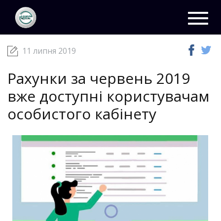
ЦКС
Новини
11 липня 2019
Toggl
navig
11 липня 2019
Рахунки за червень 2019
вже доступні користувачам
особистого кабінету