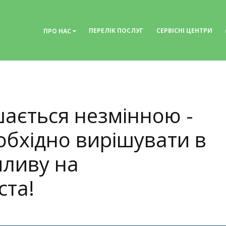
ПЕРЕЛІК ПОСЛУГ
СЕРВІСНІ ЦЕНТРИ
ПРО НАС
ається незмінною -
обхідно вирішувати в
пливу на
ста!