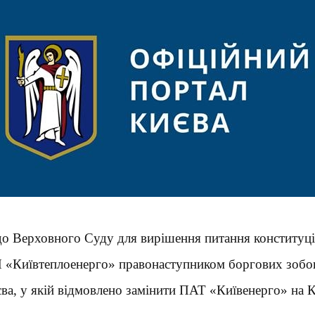
до Верховного Суду для вирішення питання конституцій
«Київтеплоенерго» правонаступником боргових зобов
иєва, у якій відмовлено замінити ПАТ «Київенерго» на