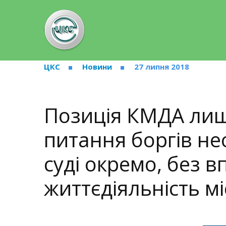
ЦКС
Новини
27 липня 2018
Позиція КМДА лиш
питання боргів не
суді окремо, без в
життєдіяльність мі