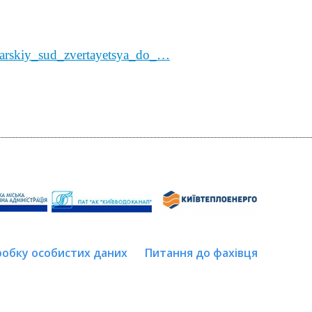
odarskiy_sud_zvertayetsya_do_…
робку особистих даних
Питання до фахівця