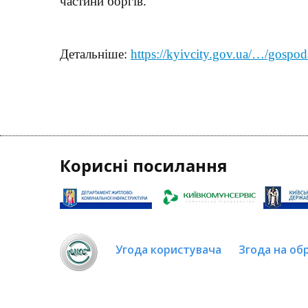
частини боргів.
Детальніше:
https://kyivcity.gov.ua/…/gosp
Корисні посилання
Угода користувача
Згода на об