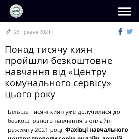
ЦКС
Новини
26 травня 2021
Toggl
navig
26 травня 2021
Понад тисячу киян
пройшли безкоштовне
навчання від «Центру
комунального сервісу»
цього року
Більше тисячі киян уже долучилися до
безкоштовного навчання в онлайн-
режимі у 2021 році.
Фахівці навчального
центру провели серію онлайн-лекцій