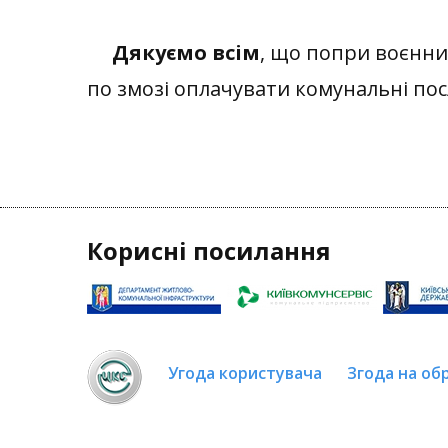
Дякуємо всім
,
що
попри воєнний
по змозі
оплачувати комунальні п
ос
Корисні посилання
Угода користувача
Згода на об