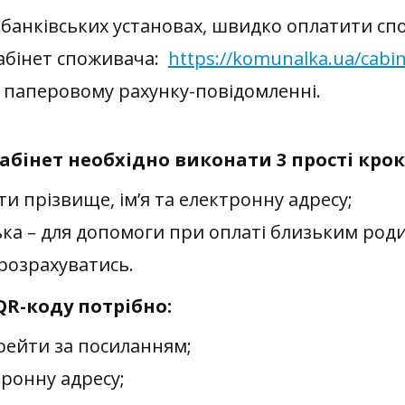
банківських установах,
швидко
о
платити
сп
кабінет споживача:
https://komunalka.ua/cabin
паперовому рахунку-повідомленні.
абінет необхідно виконати 3 прості крок
и прізвище, ім’я та електронну адресу;
лька – для допомоги при оплаті близьким род
 розрахуватись.
R-коду потрібно:
ерейти за посиланням;
ронну адресу;