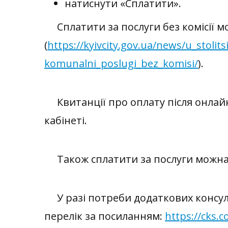
натиснути «Сплатити».
Сплатити за послуги без комісії 
(
https://kyivcity.gov.ua/news/u_stoli
komunalni_poslugi_bez_komisi/
)
.
Квитанції про оплату після онлайн
кабінеті.
Також сплатити за послуги можна о
​
У разі
потреби
додаткових консул
п
ерелік за посиланням:
https://cks.