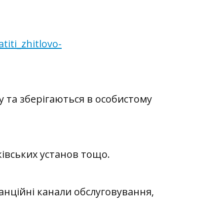
iti_zhitlovo-
 та зберігаються в особистому
ківських
установ тощо.
​
анційні канали обслуговування,