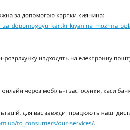
можна за допомогою картки киянина
:
tsi_za_dopomogoyu_kartki_kiyanina_mozhna_oplat
-розрахунку надходять на електронну пошту
нлайн через мобільні застосунки, каси бан
ьтацій, для вас завжди працюють наші дист
com.ua/to_consumers/our-services/
.