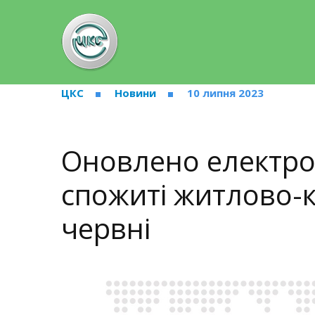
ЦКС
Новини
10 липня 2023
Оновлено електро
спожиті житлово-к
червні