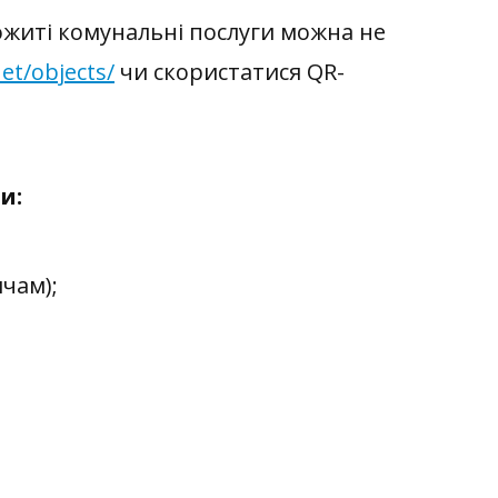
ожиті
комунальні послуги можна
не
et/objects/
чи
скористатися QR-
и:
ичам);