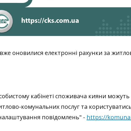
вже оновилися електронні рахунки за житло
собистому кабінеті споживача кияни можуть
итлово-комунальних послуг та користуватись
"налаштування повідомлень" -
https://komunal