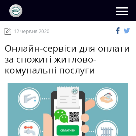
ЦКС
Новини
12 червня 2020
Toggl
navig
12 червня 2020
Онлайн-сервіси для оплати
за спожиті житлово-
комунальні послуги