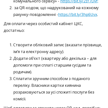
комунального сервісу» -
https://bit.ly/2zr7Dvf;
за QR-кодом, що надрукований на кожному
рахунку-повідомленні -
https://bit.ly/3hp6Uvx
.
Для оплати через особистий кабінет ЦКС,
достатньо:
Створити обліковий запис (вказати прізвище,
ім’я та електронну адресу).
Додати об’єкт (квартиру або декілька – для
допомоги при сплаті старшим сусідам та
родичам).
Сплатити зручним способом з поданого
переліку. Власники картки киянина
розраховуються за усі спожиті послуги без
комісії.
Щоб оплатити за спожите через QR-код, потрібно: