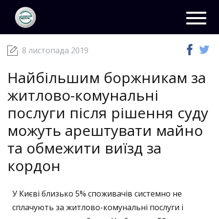
ЦКС
Новини
08 листопада 2019
Toggl
navig
8 листопада 2019
Найбільшим боржникам за
житлово-комунальні
послуги після рішення суду
можуть арештувати майно
та обмежити виїзд за
кордон
У Києві близько 5% споживачів системно не
сплачують за житлово-комунальні послуги і