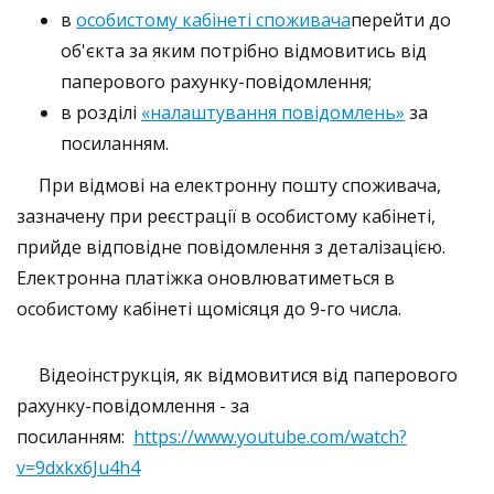
в
особистому кабінеті споживача
перейти до
об'єкта за яким потрібно відмовитись від
паперового рахунку-повідомлення;
в розділі
«налаштування повідомлень»
за
посиланням.
При відмові на електронну пошту споживача,
зазначену при реєстрації в особистому кабінеті,
прийде відповідне повідомлення з деталізацією.
Електронна платіжка оновлюватиметься в
особистому кабінеті щомісяця до 9-го числа.
Відеоінструкція, як відмовитися від паперового
рахунку-повідомлення - за
посиланням:
https://www.youtube.com/watch?
v=9dxkx6Ju4h4