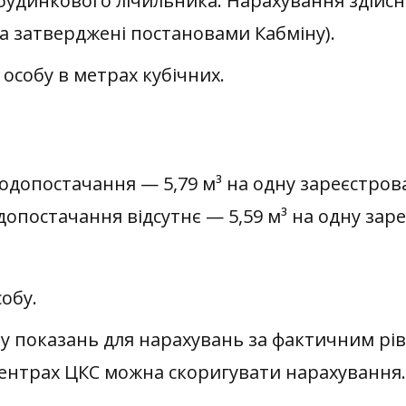
будинкового лічильника. Нарахування здій
а затверджені постановами Кабміну).
обу в метрах кубічних.
одопостачання — 5,79 м³ на одну зареєстрова
опостачання відсутнє — 5,59 м³ на одну заре
собу.
показань для нарахувань за фактичним рів
центрах ЦКС можна скоригувати нарахування.