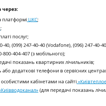
 через:
а платформі
ЦКС
;
»
;
платі послуг;
40, (099) 247-40-40 (Vodafone), (096) 247-40-40 (
-800-404-407 (з мобільного);
едачі показань квартирних лічильників;
або додаткові телефони в сервісних центрах
особистими кабінетами на сайті
«Київтепло
«Київводоканал»
(для передачі показань лічил