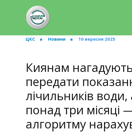
ЦКС
Новини
10 вересня 2025
Киянам нагадують:
передати показан
лічильників води, 
понад три місяці 
алгоритму нараху