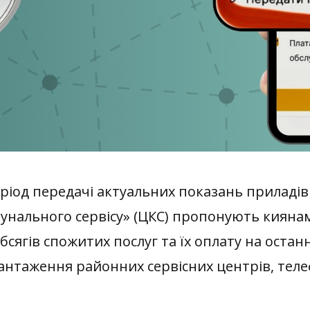
од передачі актуальних показань приладів об
нального сервісу» (ЦКС) пропонують киянам 
бсягів спожитих послуг та їх оплату на остан
авантаження районних сервісних центрів, теле