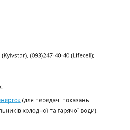
Kyivstar), (093)247-40-40 (Lifecell);
.
енерго»
(для передачі показань
ьників холодної та гарячої води).