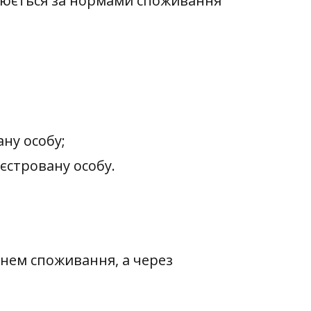
снюється за нормами споживання
ну особу;
єстровану особу.
нем споживання, а через