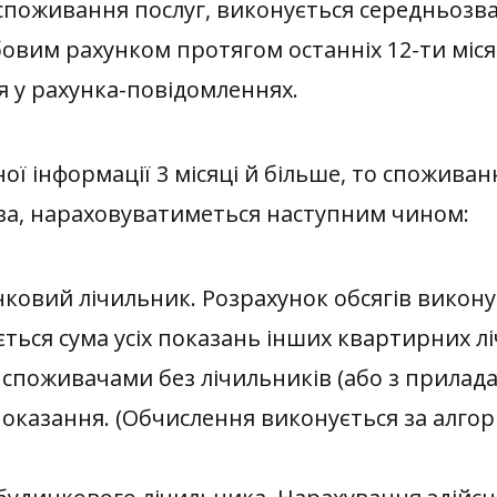
 споживання послуг, виконується середньозв
овим рахунком протягом останніх 12-ти міся
я у рахунка-повідомленнях.
інформації 3 місяці й більше, то споживанн
ва, нараховуватиметься наступним чином:
ковий лічильник. Розрахунок обсягів викону
ається сума усіх показань інших квартирних л
 споживачами без лічильників (або з прилада
показання. (Обчислення виконується за алг