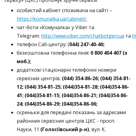
особистий кабінет споживача на сайті –
https://komunalka.ua/cabinet/
;
чат-боти «Комуналка» у Viber та
Telegram:
http://www.viber.com/chatbotgercua
та
h
телефон Call-центру: (
044) 247-40-40;
безкоштовна телефонна лінія:
0 800 404 407 (з
моб.);
додаткові стаціонарні телефонні номери
сервісних центрів:
(044) 354-86-26; (044) 354-81-
12; (044) 354-81-25; (044)354-81-28; (044)354-86-
41; (044)354-81-15; (044)354-86-21; (044)354-86-
24; (044)354-86-29; (044)354-86-06;
скриньки для передачі показань за адресами
районних сервісних центрів ЦКС - просп.
Науки, 11
(Голосіївський р-н)
, вул. К.