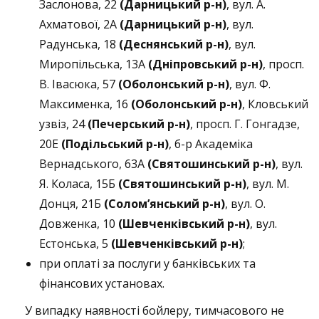
Заслонова, 22
(Дарницький р-н)
, вул. А.
Ахматової, 2А
(Дарницький р-н)
, вул.
Радунська, 18
(Деснянський р-н)
, вул.
Миропільська, 13А
(Дніпровський р-н)
, просп.
В. Івасюка, 57
(Оболонський р-н)
, вул. Ф.
Максименка, 16
(Оболонський р-н)
, Кловський
узвіз, 24
(Печерський р-н)
, просп. Г. Гонгадзе,
20Е
(Подільський р-н)
, б-р Академіка
Вернадського, 63А
(Святошинський р-н)
, вул.
Я. Коласа, 15Б
(Святошинський р-н)
, вул. М.
Донця, 21Б
(Солом’янський р-н)
, вул. О.
Довженка, 10
(Шевченківський р-н)
, вул.
Естонська, 5
(Шевченківський р-н)
;
при оплаті за послуги у банківських та
фінансових установах.
У випадку наявності бойлеру, тимчасового не