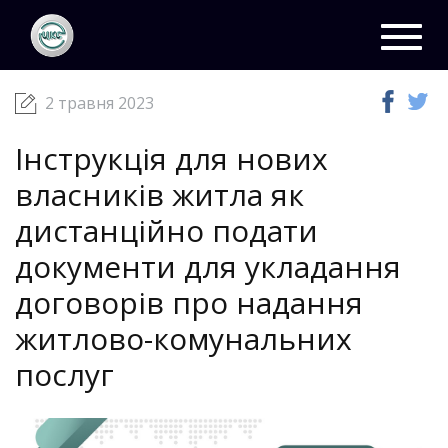
ЦКС
Новини
02 травня 2023
Toggl
navig
2 травня 2023
Інструкція для нових
власників житла як
дистанційно подати
документи для укладання
договорів про надання
житлово-комунальних
послуг