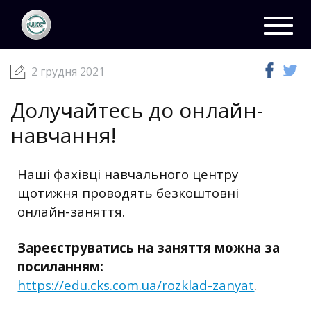
ЦКС
Новини
02 грудня 2021
Toggl
navig
2 грудня 2021
Долучайтесь до онлайн-
навчання!
Наші фахівці навчального центру
щотижня проводять безкоштовні
онлайн-заняття.
Зареєструватись на заняття можна за
посиланням:
https://edu.cks.com.ua/rozklad-zanyat
.