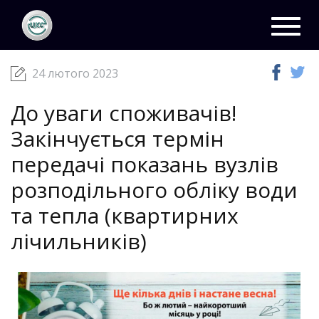
ЦКС
Новини
24 лютого 2023
Toggl
navig
24 лютого 2023
До уваги споживачів!
Закінчується термін
передачі показань вузлів
розподільного обліку води
та тепла (квартирних
лічильників)