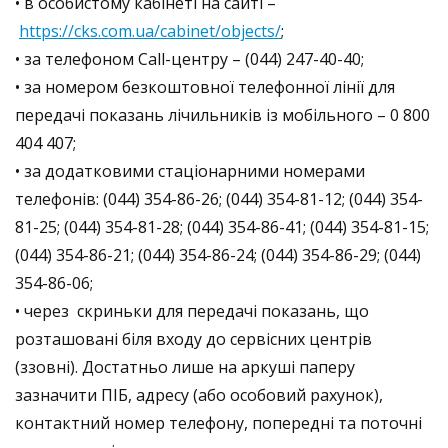
• в особистому кабінеті на сайті –
https://cks.com.ua/cabinet/objects/
;
• за телефоном Call-центру – (044) 247-40-40;
• за номером безкоштовної телефонної лінії для
передачі показань лічильників із мобільного – 0 800
404 407;
• за додатковими стаціонарними номерами
телефонів: (044) 354-86-26; (044) 354-81-12; (044) 354-
81-25; (044) 354-81-28; (044) 354-86-41; (044) 354-81-15;
(044) 354-86-21; (044) 354-86-24; (044) 354-86-29; (044)
354-86-06;
• через скриньки для передачі показань, що
розташовані біля входу до сервісних центрів
(ззовні). Достатньо лише на аркуші паперу
зазначити ПІБ, адресу (або особовий рахунок),
контактний номер телефону, попередні та поточні