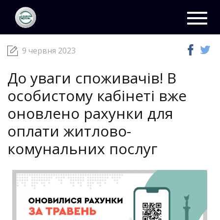
ЦКС
Новини
09 червня 2023
Toggl
navig
9 червня 2023
До уваги споживачів! В
особистому кабінеті вже
оновлено рахунки для
оплати житлово-
комунальних послуг