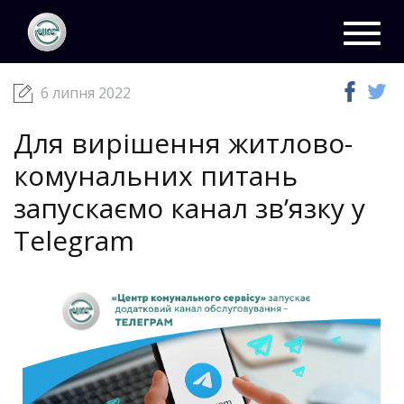
ЦКС
Новини
06 липня 2022
Toggl
navig
6 липня 2022
Для вирішення житлово-
комунальних питань
запускаємо канал зв’язку у
Telegram