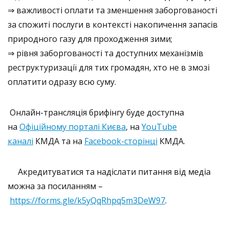
⇒ важливості оплати та зменшення заборгованості
за спожиті послуги в контексті накопичення запасів
природного газу для проходження зими;
⇒ рівня заборгованості та доступних механізмів
реструктуризації для тих громадян, хто не в змозі
оплатити одразу всю суму.
О
нлайн-трансляція брифінгу буде доступна
на
Офіційному порталі Києва
, на
YouTube
каналі
КМДА та на
Facebook-
cторінці
КМДА.
Акредитуватися та надіслати питання від медіа
можна за посиланням –
https://forms.gle/k5yQqRhpq5m3DeW97
.