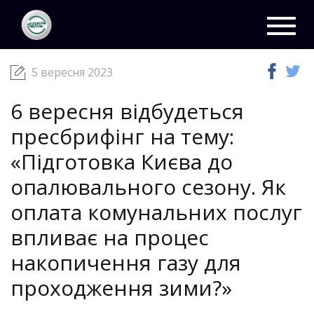
ЦКС
Новини
05 вересня 2023
Toggl
navig
5 вересня 2023
6 вересня відбудеться
пресбрифінг на тему:
«Підготовка Києва до
опалювального сезону. Як
оплата комунальних послуг
впливає на процес
накопичення газу для
проходження зими?»